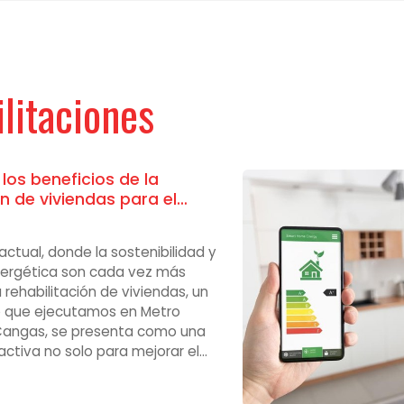
litaciones
los beneficios de la
ón de viviendas para el
nte y el ahorro
actual, donde la sostenibilidad y
energética son cada vez más
 rehabilitación de viviendas, un
o que ejecutamos en Metro
angas, se presenta como una
activa no solo para mejorar el
bitabilidad de un inmueble, sino
ontribuir al cuidado del medio