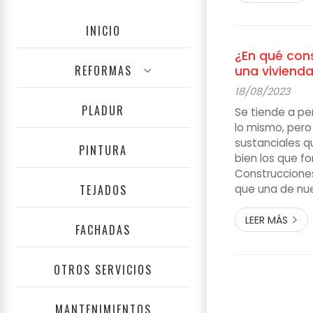
ambiente y gen
las facturas en
INICIO
ambientales D
construcción en
¿En qué cons
REFORMAS
una viviend
18/08/2023
PLADUR
Se tiende a pen
lo mismo, pero 
sustanciales 
PINTURA
bien los que f
Construccione
TEJADOS
que una de nue
precisamente- 
Hay diferencias
LEER MÁS
FACHADAS
ejecución como
de licencias y 
quieres que t
OTROS SERVICIOS
rehabilitar, qu...
MANTENIMIENTOS