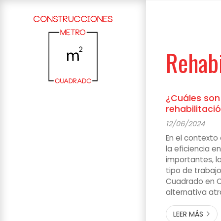
Rehabi
¿Cuáles son 
rehabilitaci
medio ambie
12/06/2024
energético?
En el contexto 
la eficiencia 
importantes, la
tipo de trabaj
Cuadrado en C
alternativa atr
confort y la ha
también para c
LEER MÁS