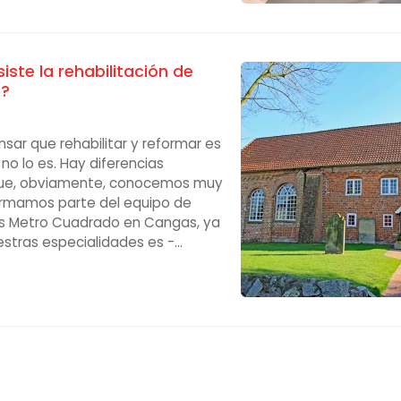
erar un ahorro significativo en
ergéticas. Beneficios
esde nuestra empresa de
 Can...
iste la rehabilitación de
a?
sar que rehabilitar y reformar es
no lo es. Hay diferencias
que, obviamente, conocemos muy
ormamos parte del equipo de
s Metro Cuadrado en Cangas, ya
stras especialidades es -
la rehabilitación de viviendas.
 tanto en lo respectivo a la
, por ejemplo, en todo el tema
trámites burocrático. Así que si
e contemos qué es exactamente