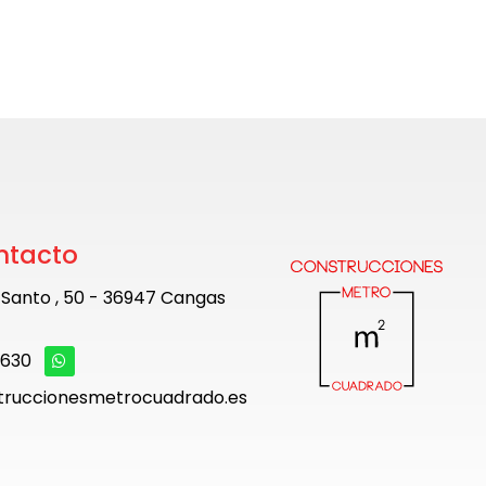
ntacto
u Santo , 50 - 36947 Cangas
 630
truccionesmetrocuadrado.es